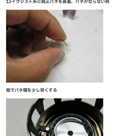
12イグジスト系に純正バネを装着、バネがならない例
指でバネ幅を少し狭くする