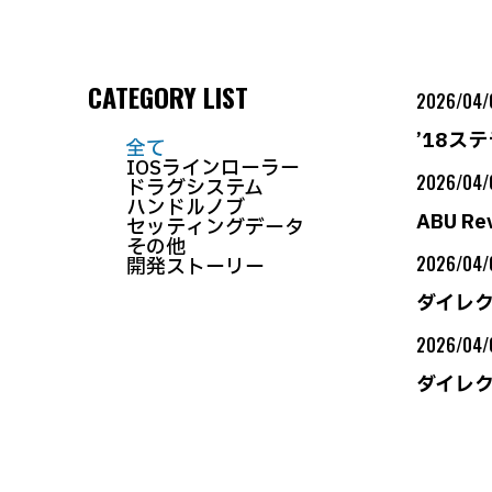
CATEGORY LIST
2026/04/
’18ス
全て
IOSラインローラー
2026/04/
ドラグシステム
ハンドルノブ
セッティングデータ
その他
2026/04/
開発ストーリー
ダイレク
2026/04/
ダイレク