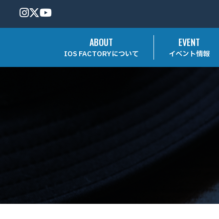
ABOUT
EVENT
IOS FACTORYについて
イベント情報