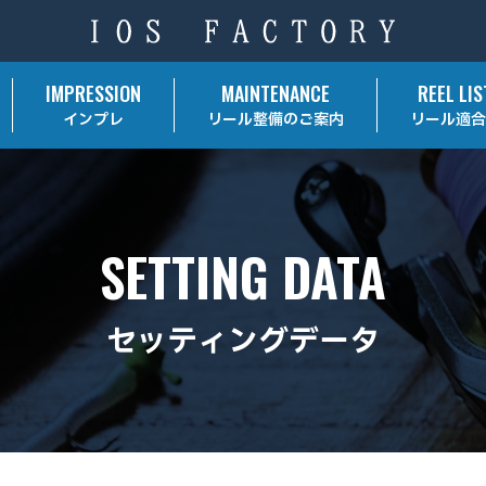
IMPRESSION
MAINTENANCE
REEL LIS
インプレ
リール整備のご案内
リール適合
SETTING DATA
セッティングデータ